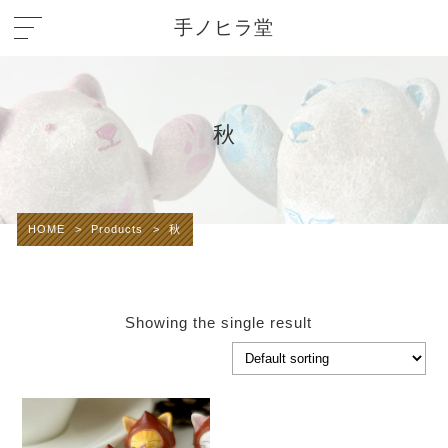
手ノヒラ堂
秋
HOME
>
Products
>
秋
Showing the single result