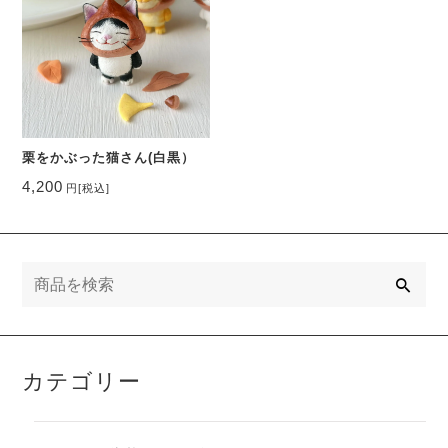
栗をかぶった猫さん(白黒）
4,200
円
[税込]
検
索
カテゴリー