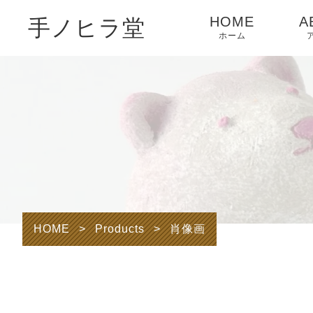
HOME
A
手ノヒラ堂
ホーム
HOME
>
Products
>
肖像画