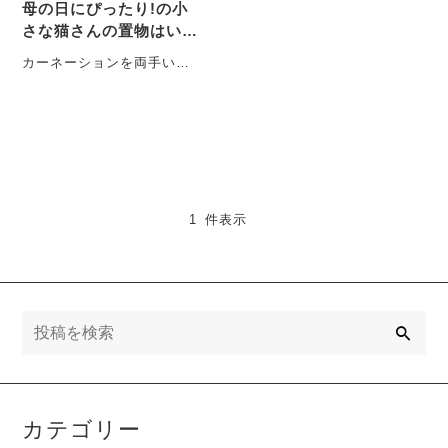
母の日にぴったり!の小
さな猫さんの置物はいか
が？
カーネーションを両手いっ
ぱいに持ってニッコリ。 身
長約３センチの手のひらサ
イズの猫さ・・・
1 件表示
検
索
カテゴリー