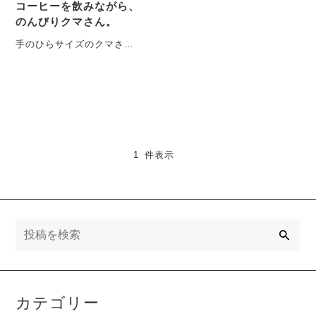
コーヒーを飲みながら、
のんびりクマさん。
手のひらサイズのクマさん
は、癒しのアイコン コーヒ
ーを飲みながらほおづえを
ついて物思いにふけ・・・
1 件表示
検
索
カテゴリー