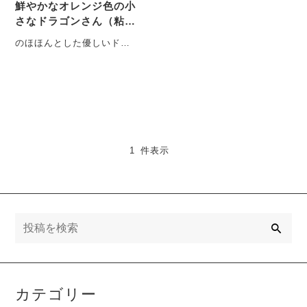
鮮やかなオレンジ色の小
さなドラゴンさん（粘
土/置物）
のほほんとした優しいドラ
ゴンは、眠れない夜にやっ
てくる？ 体長約５センチ
の、小さなドラゴン
さ・・・
1 件表示
検
索
カテゴリー