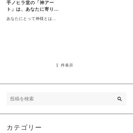
手ノヒラ堂の「神アー
ト」は、あなたに寄り添
う。
あなたにとって神様とは？
「神様、明日晴れますよう
に！」「神様、お願い、テ
ストうまくいきます・・・
1 件表示
検
索
カテゴリー