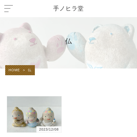
手ノヒラ堂
仏
HOME
>
仏
2023/12/08