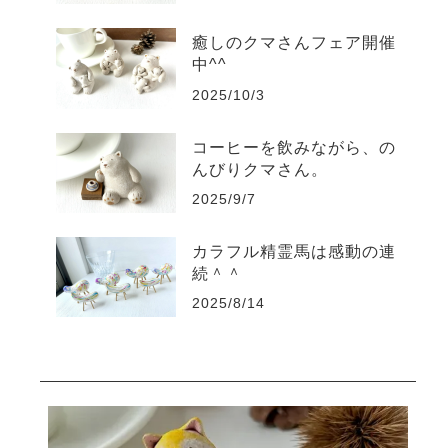
癒しのクマさんフェア開催
中^^
2025/10/3
コーヒーを飲みながら、の
んびりクマさん。
2025/9/7
カラフル精霊馬は感動の連
続＾＾
2025/8/14