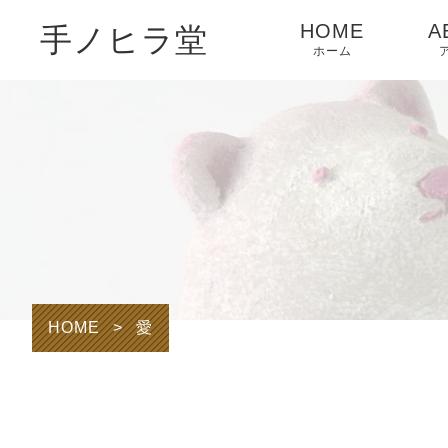
HOME
A
手ノヒラ堂
ホーム
HOME
>
愛