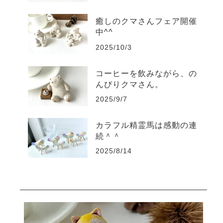
癒しのクマさんフェア開催
中^^
2025/10/3
コーヒーを飲みながら、の
んびりクマさん。
2025/9/7
カラフル精霊馬は感動の連
続＾＾
2025/8/14