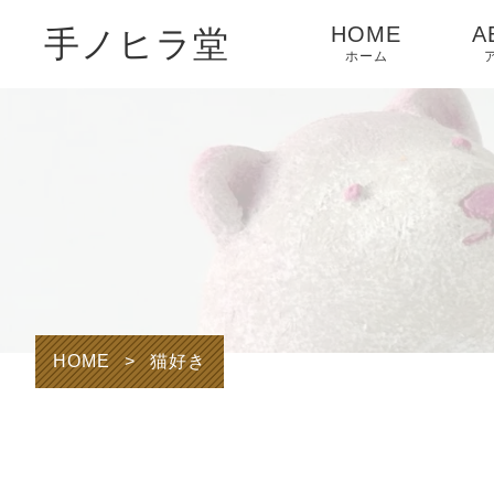
HOME
A
手ノヒラ堂
ホーム
HOME
>
猫好き