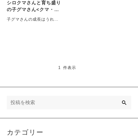
シロクマさんと育ち盛り
の子グマさん<クマ・置
物>
子グマさんの成長はうれし
いけれど、ちょっと心配な
親グマさん 可愛い子グマさ
んを連れて・・・
1 件表示
検
索
カテゴリー