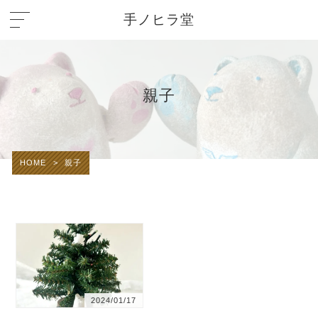
手ノヒラ堂
親子
HOME
>
親子
2024/01/17