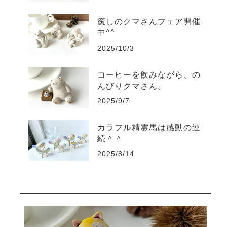
癒しのクマさんフェア開催
中^^
2025/10/3
コーヒーを飲みながら、の
んびりクマさん。
2025/9/7
カラフル精霊馬は感動の連
続＾＾
2025/8/14