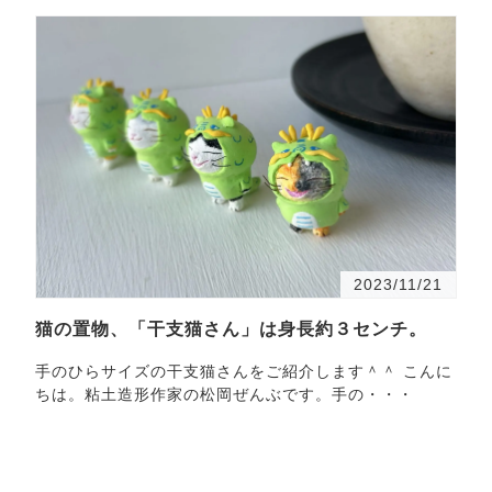
2023/11/21
猫の置物、「干支猫さん」は身長約３センチ。
手のひらサイズの干支猫さんをご紹介します＾＾ こんに
ちは。粘土造形作家の松岡ぜんぶです。手の・・・