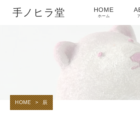
HOME
A
手ノヒラ堂
ホーム
HOME
>
辰