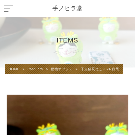
手ノヒラ堂
ITEMS
HOME
>
Products
>
動物オブジェ
>
干支猫辰ねこ2024 白黒