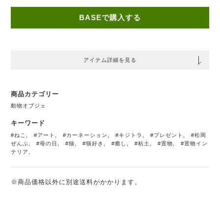
BASEで購入する
アイテム詳細を見る
商品カテゴリー
動物オブジェ
キーワード
#ねこ
,
#アート
,
#カーネーション
,
#キジトラ
,
#プレゼント
,
#松岡
ぜんぶ
,
#母の日
,
#猫
,
#猫好き
,
#癒し
,
#粘土
,
#置物
,
#置物イン
テリア
,
※商品価格以外に別途送料がかかります。