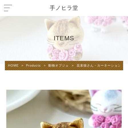
手ノヒラ堂
ITEMS
HOME
>
Products
>
動物オブジェ
>
花束猫さん・カーネーション(キ