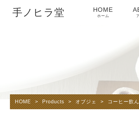
HOME
A
手ノヒラ堂
ホーム
HOME
>
Products
>
オブジェ
>
コーヒー飲