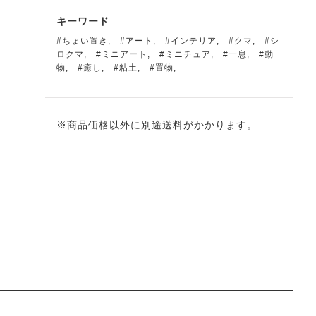
キーワード
#ちょい置き
,
#アート
,
#インテリア
,
#クマ
,
#シ
ロクマ
,
#ミニアート
,
#ミニチュア
,
#一息
,
#動
物
,
#癒し
,
#粘土
,
#置物
,
※商品価格以外に別途送料がかかります。