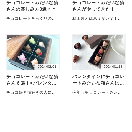
チョコレートみたいな猫
チョコレートみたいな猫
さんの楽しみ方3選＾＾
さんがやってきた！
チョコレートそっくりの猫
粘土製とは思えない？！個
さんはどこに飾る？ チョコ
性派ぞろいの癒しのインテ
レートそっくりの粘土製の
リアアート。 松岡ぜんぶが
猫さんです ・・・
お届けする・・・
2024/02/01
2024/01/18
チョコレートみたいな猫
バレンタインにチョコレ
さん６選！<バレンタイ
ートみたいな猫さんはい
ン/プレゼント>
かが？
チョコ好き猫好きの人にお
今年もチョコレートみたい
ススメ。個性が楽しいチョ
な猫さんたちが登場！ ハー
コみたいな猫さんをご紹介
トやコーヒー豆を抱っこし
します。 （※粘土製・・・
てにっこりの猫さん・・・