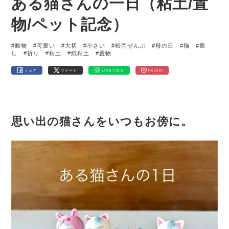
ある猫さんの一日（粘土/置
物/ペット記念）
#動物
#可愛い
#大切
#小さい
#松岡ぜんぶ
#母の日
#猫
#癒
し
#祈り
#粘土
#紙粘土
#置物
シェア
ツイート
LINEで送る
Pocket
思い出の猫さんをいつもお傍に。