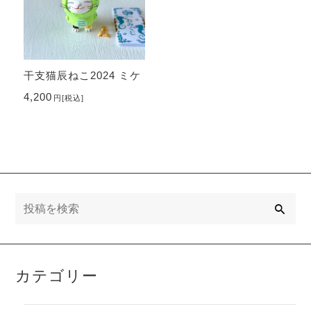
干支猫辰ねこ2024 ミケ
4,200
円
[税込]
検
索
カテゴリー