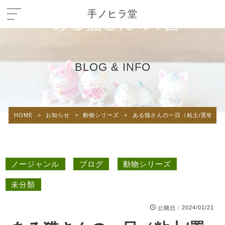
手ノヒラ堂
BLOG & INFO
HOME
>
お知らせ
>
動物シリーズ
>
ある猫さんの一日（粘土/置物/ペ
ノージャンル
ブログ
動物シリーズ
未分類
：2024/01/21
公開日