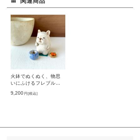
関連商品
火鉢でぬくぬく、物思
いにふけるフレブルさ
ん
9,200
円
[税込]
検