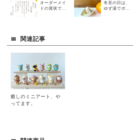
オーダーメイ
冬至の日は、
ドの賞状で、
ゆず湯でポカ
頑張った人を
ポカ猫さん<猫
表彰！
置物>
関連記事
癒しのミニアート、や
ってます。