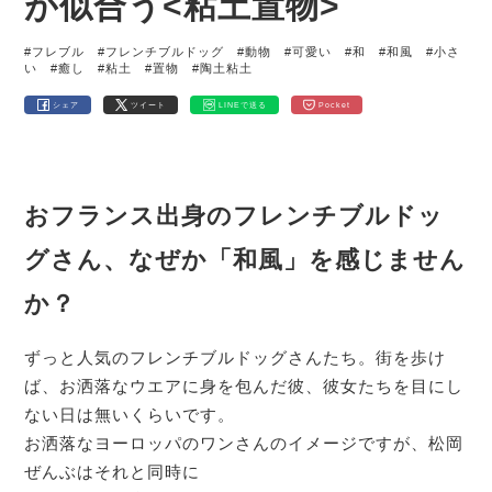
が似合う<粘土置物>
#フレブル
#フレンチブルドッグ
#動物
#可愛い
#和
#和風
#小さ
い
#癒し
#粘土
#置物
#陶土粘土
シェア
ツイート
LINEで送る
Pocket
おフランス出身のフレンチブルドッ
グさん、なぜか「和風」を感じません
か？
ずっと人気のフレンチブルドッグさんたち。街を歩け
ば、お洒落なウエアに身を包んだ彼、彼女たちを目にし
ない日は無いくらいです。
お洒落なヨーロッパのワンさんのイメージですが、松岡
ぜんぶはそれと同時に