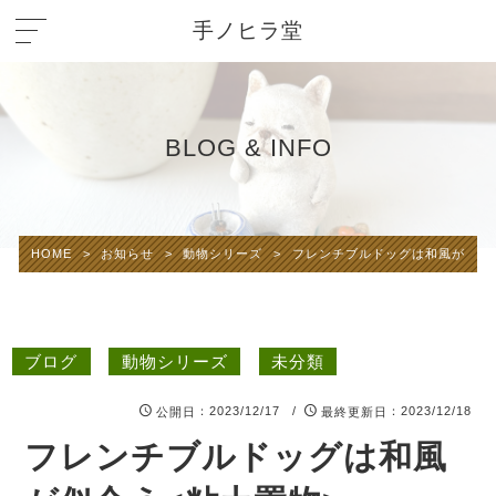
手ノヒラ堂
BLOG & INFO
HOME
>
お知らせ
>
動物シリーズ
>
フレンチブルドッグは和風が似合
ブログ
動物シリーズ
未分類
：2023/12/17 /
：2023/12/18
公開日
最終更新日
フレンチブルドッグは和風