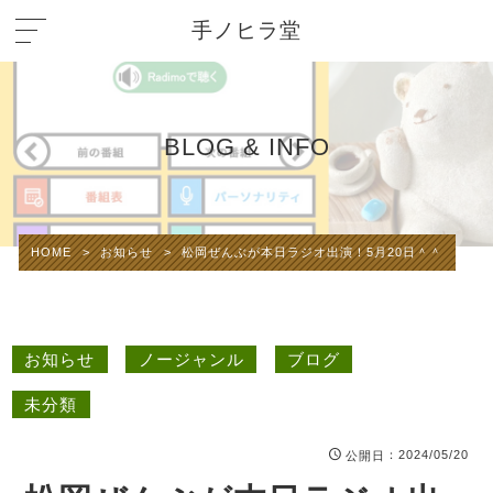
手ノヒラ堂
BLOG & INFO
HOME
>
お知らせ
>
松岡ぜんぶが本日ラジオ出演！5月20日＾＾
お知らせ
ノージャンル
ブログ
未分類
：2024/05/20
公開日