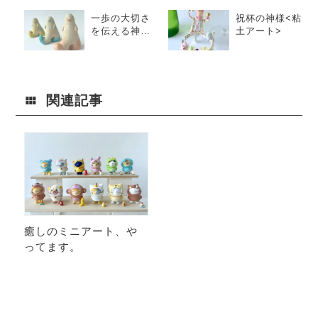
一歩の大切さ
祝杯の神様<粘
を伝える神
土アート>
様。
関連記事
癒しのミニアート、や
ってます。