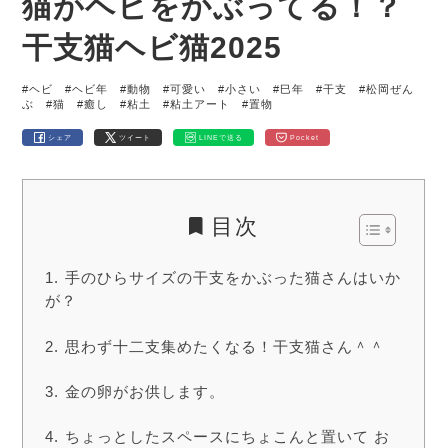
猫がヘビをかぶってる！？
干支猫ヘビ猫2025
#ヘビ
#ヘビ年
#動物
#可愛い
#小さい
#巳年
#干支
#松岡ぜん
ぶ
#猫
#癒し
#粘土
#粘土アート
#置物
シェア
ツイート
LINEで送る
Pocket
目次
手のひらサイズの干支をかぶった猫さんはいか
が？
思わず十二支集めたくなる！干支猫さん＾＾
金の卵がお供します。
ちょっとしたスペースにちょこんと置いて お