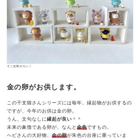
十二支勢ぞろい！
金の卵がお供します。
この干支猫さんシリーズには毎年、縁起物がお供するの
ですが、今年のお供は金の卵。
うん、文句なしに
縁起が良い
＾＾
未来の象徴である卵が、なんと
金色
ですもの。
ヘビさんの大好物、
金の卵
が朱色の台座に乗っていま