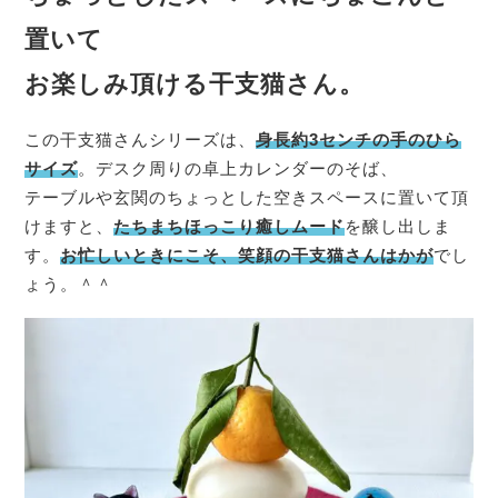
置いて
お楽しみ頂ける干支猫さん。
この干支猫さんシリーズは、
身長約3センチの手のひら
サイズ
。デスク周りの卓上カレンダーのそば、
テーブルや玄関のちょっとした空きスペースに置いて頂
けますと、
たちまちほっこり癒しムード
を醸し出しま
す。
お忙しいときにこそ、笑顔の干支猫さんはかが
でし
ょう。＾＾