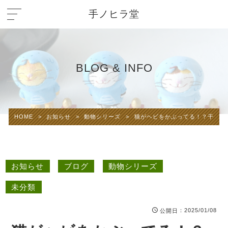
手ノヒラ堂
BLOG & INFO
HOME
>
お知らせ
>
動物シリーズ
>
猫がヘビをかぶってる！？干支猫ヘ
お知らせ
ブログ
動物シリーズ
未分類
：2025/01/08
公開日