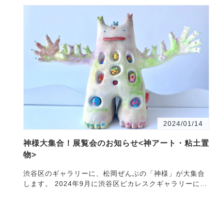
2024/01/14
神様大集合！展覧会のお知らせ<神アート・粘土置
物>
渋谷区のギャラリーに、松岡ぜんぶの「神様」が大集合
します。 2024年9月に渋谷区ピカレスクギャラリーに
て、松岡ぜんぶの神アート「大カミガミ展」(仮称)開催
いた…