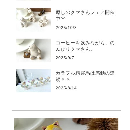
癒しのクマさんフェア開催
中^^
2025/10/3
コーヒーを飲みながら、の
んびりクマさん。
2025/9/7
カラフル精霊馬は感動の連
続＾＾
2025/8/14