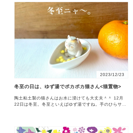
2023/12/23
冬至の日は、ゆず湯でポカポカ猫さん<猫置物>
陶土粘土製の猫さんはお水に浸けても大丈夫＾＾ 12月
22日は冬至。冬至といえばゆず湯ですね。手のひらサイ
ズの猫さんが、ゆずの入ったお風呂に入ってあったまっ
ていま…