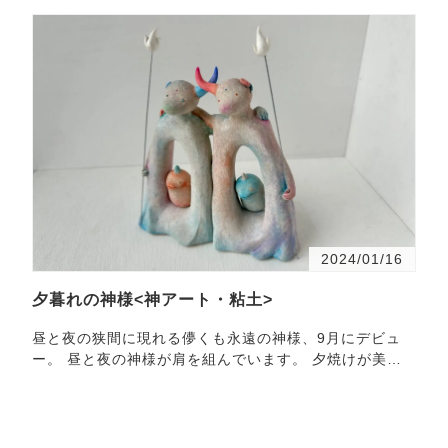
2024/01/16
夕暮れの神様<神アート・粘土>
昼と夜の狭間に現れる儚くも永遠の神様、9月にデビュ
ー。 昼と夜の神様が肩を組んでいます。 夕焼けが美し
い時間帯は、冬でいうと午後15時半から16時くらいの約
30分…