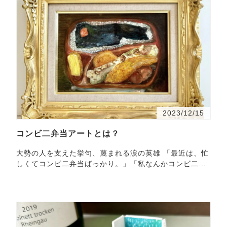
2023/12/15
コンビ二弁当アートとは？
大勢の人を支えた挙句、蔑まれる涙の英雄 「最近は、忙
しくてコンビ二弁当ばっかり。」「私なんかコンビ二弁
当だよ、、、。」こんな言葉を一度は耳にした、あるい
は口…