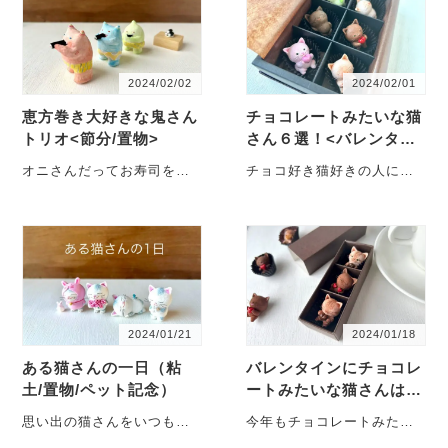
は、敢えて明記しません。
さまを飾るのって、結構ス
考えてみてく…
ペース…
2024/02/02
2024/02/01
恵方巻き大好きな鬼さん
チョコレートみたいな猫
トリオ<節分/置物>
さん６選！<バレンタイ
ン/プレゼント>
オニさんだってお寿司を食
チョコ好き猫好きの人にお
べたい♪ 恵方巻きが大好き
ススメ。個性が楽しいチョ
なオニさんたち。「今年は
コみたいな猫さんをご紹介
東北東だって」「早く食べ
します。 （※粘土製の猫さ
たいね～」ワイワイガヤガ
んです。食べられません）
ヤ楽しそう。さあさあ、並
バレンタインといえばやは
んで、静かに…
りチ…
2024/01/21
2024/01/18
ある猫さんの一日（粘
バレンタインにチョコレ
土/置物/ペット記念）
ートみたいな猫さんはい
かが？
思い出の猫さんをいつもお
今年もチョコレートみたい
傍に。 いろいろなポーズの
な猫さんたちが登場！ ハー