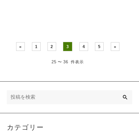
グレートラ白猫さん。 ウサ
トやコーヒー豆を抱っこし
ギのかぶりものの猫さんで
てにっこりの猫さんたち。
す。ウサギさんもお供に。
バレンタインシーズンにピ
幸せは意外と近くに。青い
ッタリの、チョコレートみ
鳥…
たいな…
«
1
2
3
4
5
»
25 〜 36 件表示
検
索
カテゴリー