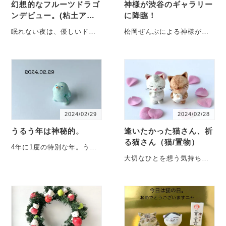
幻想的なフルーツドラゴ
神様が渋谷のギャラリー
ンデビュー。(粘土アー
に降臨！
ト)
眠れない夜は、優しいドラ
松岡ぜんぶによる神様が限
ゴンがあなたに寄り添いま
定5神、プレデビューしま
す。 写真の作品は、「フル
す。 9月に開催が決定して
ーツドラゴン （ブルーベリ
いる松岡ぜんぶによる「大
ー）」ドラゴンフルーツな
カミガミ展」。今回は、そ
らぬ、フルーツドラゴンさ
の開催前に限定５作品の神
んです…
様が3月13日に…
2024/02/29
2024/02/28
うるう年は神秘的。
逢いたかった猫さん、祈
る猫さん（猫/置物）
4年に1度の特別な年。うる
う年の妖精ウルーくんと
大切なひとを想う気持ち。
は？ 2024年の２月は29日ま
祈る猫さん（左）と逢いた
である、うるう年。なんだ
かった猫さん（右）今日出
か特別感がありますね。不
発したのは｢逢いたかった猫
思議なことが起るかも？作
さん｣と｢祈る猫さん｣。どち
者は今日、携…
らもご好評を頂き、何度も
制作して…