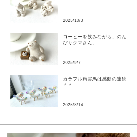
^
2025/10/3
コーヒーを飲みながら、のん
びりクマさん。
2025/9/7
カラフル精霊馬は感動の連続
＾＾
2025/8/14