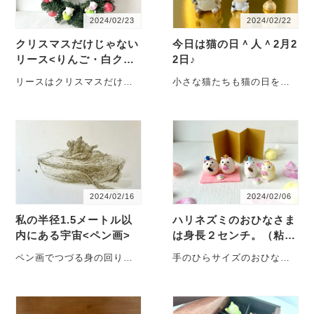
2024/02/23
2024/02/22
クリスマスだけじゃない
今日は猫の日＾人＾2月2
リース<りんご・白クマ
2日♪
>
リースはクリスマスだけ？
小さな猫たちも猫の日を祝
「一年中楽しめます！」 ク
うニャ！ 毎年、2月22日は
リスマスシーズンにデビュ
ニャンニャンニャン、とい
ーした、リンゴを抱っこし
うことで猫の日です。なん
たシロクマさんリース。台
となくワクワクしちゃう日
湾のお客様が購入してくだ
です。チュール一本おまけ
さいました…
してくれるか…
2024/02/16
2024/02/06
私の半径1.5メートル以
ハリネズミのおひなさま
内にある宇宙<ペン画>
は身長２センチ。（粘
土/置物）
ペン画でつづる身の回りに
手のひらサイズのおひなさ
あるアート 私の日々の生活
まはいかが？ ひなあられと
空間にあるアートを切り出
同じくらいの大きさ。 ひな
す作品シリーズです。何が
まつりはとっても楽しくて
モチーフになっているか
華やかですね。でもおひな