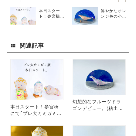
本日スター
鮮やかなオレ
ト！参宮橋に
ンジ色の小さ
て｢プレ大カミ
なドラゴンさ
ガミ展｣<展覧
ん（粘土/置
会/渋谷アート/
物）
粘土アート>
関連記事
" />
幻想的なフルーツドラ
本日スタート！参宮橋
ゴンデビュー。(粘土ア
にて｢プレ大カミガミ
ート)
展｣