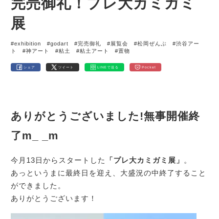
完売御礼！プレ大カミガミ
展
#exhibition
#godart
#完売御礼
#展覧会
#松岡ぜんぶ
#渋谷アー
ト
#神アート
#粘土
#粘土アート
#置物
シェア
ツイート
LINEで送る
Pocket
ありがとうございました!無事開催終
了m_ _m
今月13日からスタートした
「プレ大カミガミ展」
。
あっというまに最終日を迎え、大盛況の中終了すること
ができました。
ありがとうございます！