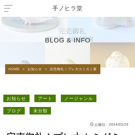
手ノヒラ堂
BLOG & INFO
HOME
>
お知らせ
>
完売御礼！プレ大カミガミ展
お知らせ
アート
ノージャンル
ブログ
未分類
：2024/03/29
公開日