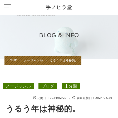
手ノヒラ堂
BLOG & INFO
HOME
>
ノージャンル
>
うるう年は神秘的。
ノージャンル
ブログ
未分類
：2024/02/29 /
：2024/03/29
公開日
最終更新日
うるう年は神秘的。