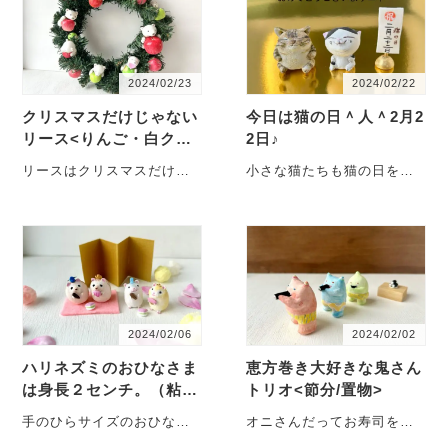
2024/02/23
2024/02/22
クリスマスだけじゃない
今日は猫の日＾人＾2月2
リース<りんご・白クマ
2日♪
>
リースはクリスマスだけ？
小さな猫たちも猫の日を祝
「一年中楽しめます！」 ク
うニャ！ 毎年、2月22日は
リスマスシーズンにデビュ
ニャンニャンニャン、とい
ーした、リンゴを抱・・・
うことで猫の日で・・・
2024/02/06
2024/02/02
ハリネズミのおひなさま
恵方巻き大好きな鬼さん
は身長２センチ。（粘
トリオ<節分/置物>
土/置物）
手のひらサイズのおひなさ
オニさんだってお寿司を食
まはいかが？ ひなあられと
べたい♪ 恵方巻きが大好き