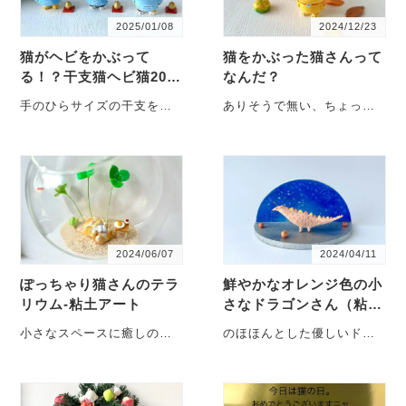
2025/01/08
2024/12/23
猫がヘビをかぶって
猫をかぶった猫さんって
る！？干支猫ヘビ猫202
なんだ？
5
手のひらサイズの干支をか
ありそうで無い、ちょっと
ぶった猫さんはいかが？ 松
笑える猫置物をあなたに。
岡ぜんぶがお届けする猫さ
手のひらサイズの粘土製の
んは、干支になりた・・・
猫さんは、・・・
2024/06/07
2024/04/11
ぽっちゃり猫さんのテラ
鮮やかなオレンジ色の小
リウム-粘土アート
さなドラゴンさん（粘
土/置物）
小さなスペースに癒しの箱
のほほんとした優しいドラ
庭。 クローバーの木陰で、
ゴンは、眠れない夜にやっ
砂に寝そべり、大好きな小
てくる？ 体長約５センチ
説を読む。・・・
の、小さなドラゴン
さ・・・