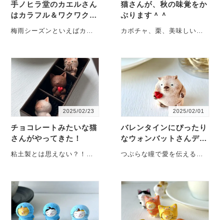
手ノヒラ堂のカエルさん
猫さんが、秋の味覚をか
はカラフル＆ワクワク＾
ぶります＾＾
＾
梅雨シーズンといえばカエ
カボチャ、栗、美味しいも
ルさん♪ 松岡ぜんぶがお届
のはかぶりたい猫さんなの
けするカエルさんは、自分
です。笑 猫が膝に乗ってく
で言うのもなんです・・・
る季節にな・・・
2025/02/23
2025/02/01
チョコレートみたいな猫
バレンタインにぴったり
さんがやってきた！
なウォンバットさんデビ
ュー
粘土製とは思えない？！個
つぶらな瞳で愛を伝えるキ
性派ぞろいの癒しのインテ
ューピッド 松岡ぜんぶがお
リアアート。 松岡ぜんぶが
届けする手ノヒラ堂・・・
お届けする・・・