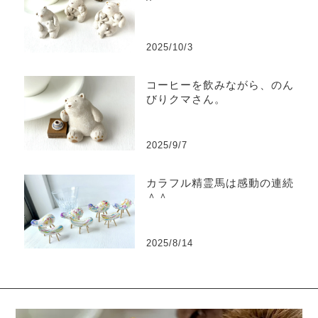
^
2025/10/3
コーヒーを飲みながら、のん
びりクマさん。
2025/9/7
カラフル精霊馬は感動の連続
＾＾
2025/8/14