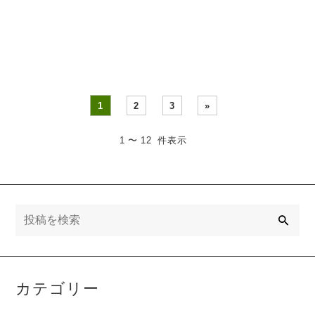
同じくらいの大きさ。 ひな
なオニさんたち。「今年は
まつりはと・・・
東北東だって」「早・・・
1
2
3
»
1 〜 12 件表示
検
索
カテゴリー