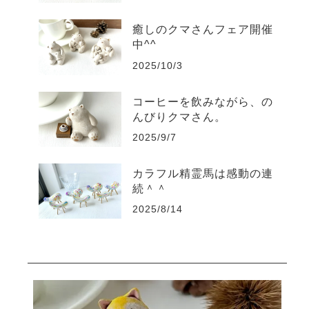
癒しのクマさんフェア開催
中^^
2025/10/3
コーヒーを飲みながら、の
んびりクマさん。
2025/9/7
カラフル精霊馬は感動の連
続＾＾
2025/8/14