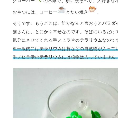
クローバー
の木陰で、砂に寝そべり、大好きな
おやつには、コーヒー
とたい焼き
。
そうです、もうここは、誰がなんと言おうと
パラダ
猫さんは、とにかく幸せなのです。そばにいるだけ
気分にさせてくれる手ノヒラ堂の
テラリウム
なので
※一般的には
テラリウム
は苔などの自然物が入って
手ノヒラ堂の
テラリウム
には植物は入っていません