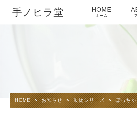
HOME
A
手ノヒラ堂
ホーム
HOME
>
お知らせ
>
動物シリーズ
>
ぽっちゃ