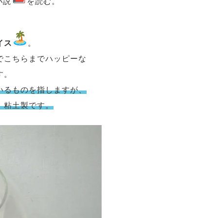
小説
を読む。
イス
。
でこちらまでハッピーな
す。
いるものを指しますが、
。粘土製です。