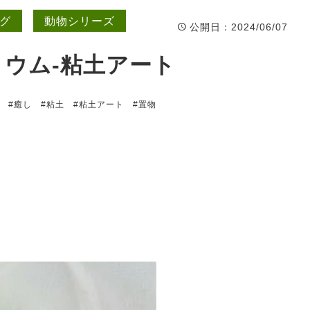
グ
動物シリーズ
公開日
：2024/06/07
ウム-粘土アート
#癒し
#粘土
#粘土アート
#置物