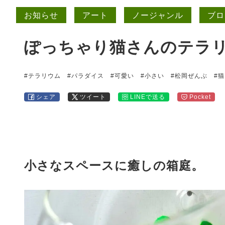
お知らせ
アート
ノージャンル
ブロ
ぽっちゃり猫さんのテラリ
#テラリウム
#パラダイス
#可愛い
#小さい
#松岡ぜんぶ
#猫
シェア
ツイート
LINEで送る
Pocket
小さなスペースに癒しの箱庭。